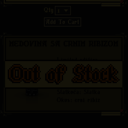
Qty
1
€34
Add To Cart
MEDOVINA SA CRNIM RIBIZOM
Limited edition
Vrsta Medovine
:
Melomel
Alkohol
:
14.0
%
Slatkoća
:
Slatka
Okus
:
crni ribiz
€38