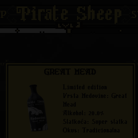
AP
S
GREAT MEAD
Limited edition
Vrsta Medovine
:
Great
Mead
Alkohol
:
20.0
%
Slatkoća
:
Super slatka
Okus
:
Tradicionalna