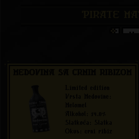
PIRATE M
MEDOVINA SA CRNIM RIBIZOM
Limited edition
Vrsta Medovine
:
Melomel
Alkohol
:
14.0
%
Slatkoća
:
Slatka
Okus
:
crni ribiz