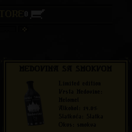
0
TORE
MEDOVINA SA SMOKVOM
Limited edition
Vrsta Medovine
:
Melomel
Alkohol
:
14.0
%
Slatkoća
:
Slatka
Okus
:
smokva